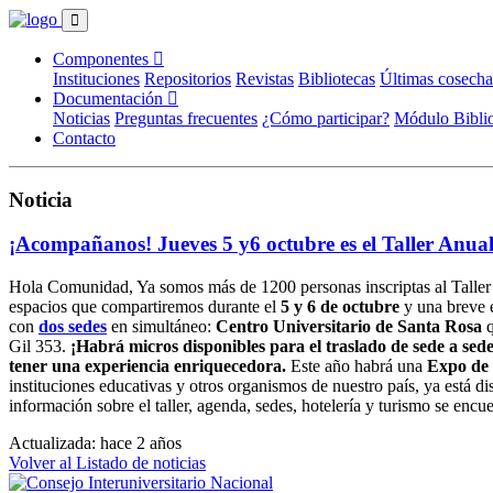
Componentes
Instituciones
Repositorios
Revistas
Bibliotecas
Últimas cosecha
Documentación
Noticias
Preguntas frecuentes
¿Cómo participar?
Módulo Biblio
Contacto
Noticia
¡Acompañanos! Jueves 5 y6 octubre es el Taller Anua
Hola Comunidad, Ya somos más de 1200 personas inscriptas al Tall
espacios que compartiremos durante el
5 y 6 de octubre
y una breve e
con
dos sedes
en simultáneo:
Centro Universitario de Santa Rosa
q
Gil 353.
¡Habrá micros disponibles para el traslado de sede a sed
tener una experiencia enriquecedora.
Este año habrá una
Expo de 
instituciones educativas y otros organismos de nuestro país, ya está di
información sobre el taller, agenda, sedes, hotelería y turismo se encue
Actualizada: hace 2 años
Volver al Listado de noticias