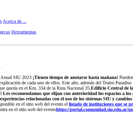
s
Acerca de ...
tecas
Herramientas
l
er Anual SIU 2023
¡Tienen tiempo de anotarse hasta mañana!
Pueden 
xplicación de cada uno de ellos. Este año, además del Teatro Paradiso 
ue queda en el Km. 334 de la Ruta Nacional 35.
Edificio Central de 
e! Les recomendamos que elijan con anterioridad los espacios a los
experiencias relacionadas con el uso de los sistemas SIU y cambios
sponible en el sitio web del evento el
listado de instituciones que se
ntra en el sitio web del evento
https://portal.comunidad.siu.edu.ar/