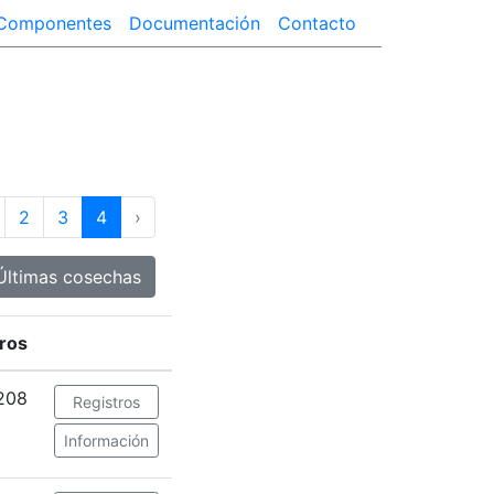
Componentes
Documentación
Contacto
2
3
4
›
Últimas cosechas
ros
208
Registros
Información